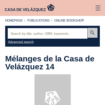
CASA DE VELÁZQUEZ
HOMEPAGE
PUBLICATIONS
ONLINE
HOMEPAGE
PUBLICATIONS
ONLINE BOOKSHOP
BOOKSHOP
Search:
Submit
Advanced search
Mélanges de la Casa de
Velázquez 14