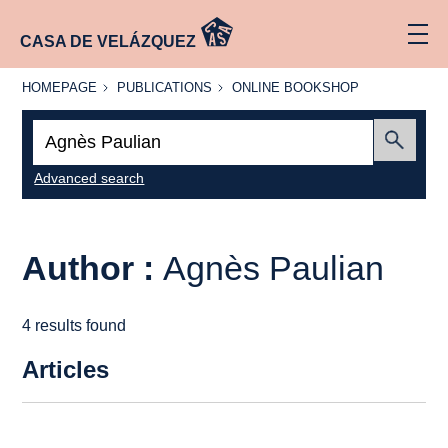
CASA DE VELÁZQUEZ
HOMEPAGE
PUBLICATIONS
ONLINE
HOMEPAGE
PUBLICATIONS
ONLINE BOOKSHOP
BOOKSHOP
Search:
Submit
Advanced search
Author :
Agnès Paulian
4 results found
Articles