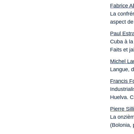
Fabrice 
La confré
aspect de
Paul Estr
Cuba à la
Faits et j
Michel L
Langue, d
Francis F
Industrial
Huelva. C
Pierre Sil
La onzièm
(Bolonia,