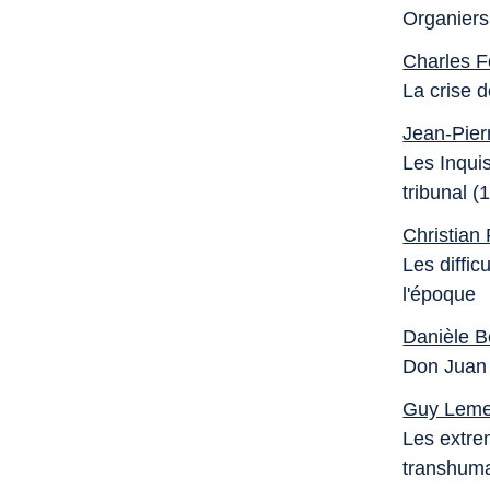
Organiers
Charles F
La crise 
Jean-Pier
Les Inquis
tribunal 
Christian 
Les diffic
l'époque
Danièle B
Don Juan e
Guy Leme
Les extrem
transhuma