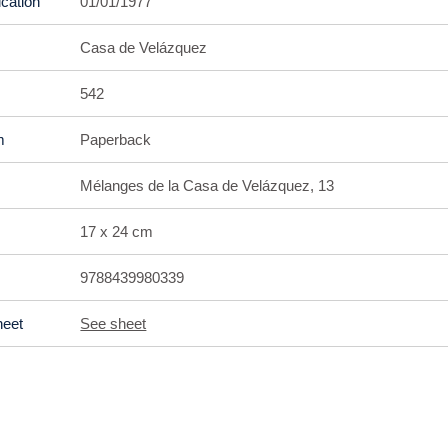
ication
01/01/1977
Casa de Velázquez
542
m
Paperback
Mélanges de la Casa de Velázquez, 13
17 x 24 cm
9788439980339
heet
See sheet