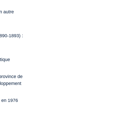
n autre
890-1893) :
tique
 province de
eloppement
o en 1976