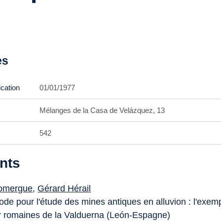
es
ication
01/01/1977
Mélanges de la Casa de Velázquez, 13
542
nts
omergue
,
Gérard Hérail
de pour l'étude des mines antiques en alluvion : l'exem
r romaines de la Valduerna (León-Espagne)