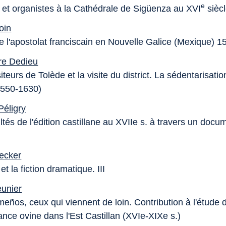
e
 et organistes à la Cathédrale de Sigüenza au XVI
siècl
oin
de l'apostolat franciscain en Nouvelle Galice (Mexique) 
re Dedieu
iteurs de Tolède et la visite du district. La sédentarisatio
(1550-1630)
Péligry
ultés de l'édition castillane au XVIIe s. à travers un docu
ecker
t la fiction dramatique. III
unier
eños, ceux qui viennent de loin. Contribution à l'étude d
nce ovine dans l'Est Castillan (XVIe-XIXe s.)