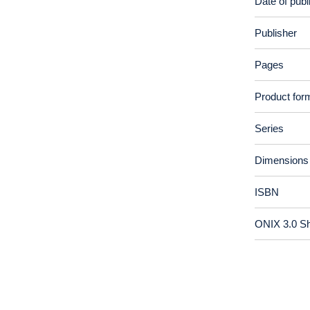
Date of publ
Publisher
Pages
Product for
Series
Dimensions
ISBN
ONIX 3.0 S