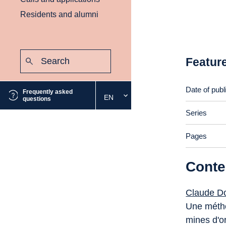
Residents and alumni
Search:
Featur
Submit
Date of publ
Frequently asked
EN
Select
questions
the
Series
desired
language
Pages
Conte
Claude D
Une métho
mines d'o