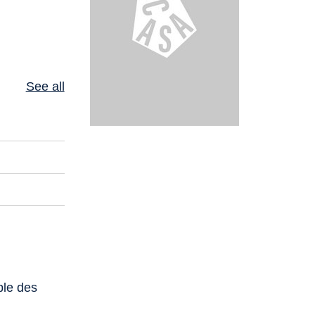
See all
ple des