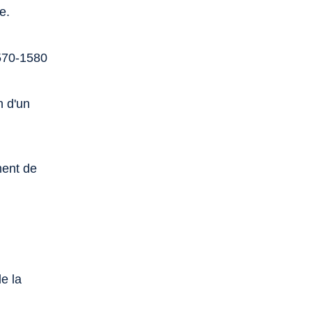
e.
1570-1580
n d'un
ment de
e la