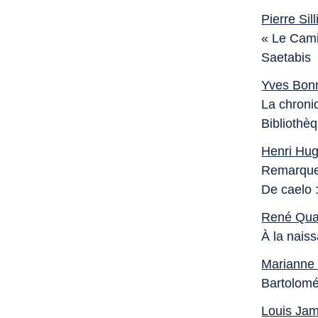
Pierre Sil
« Le Camin
Saetabis
Yves Bon
La chroni
Bibliothè
Henri Hu
Remarques
De caelo 
René Qua
À la nais
Marianne
Bartolomé
Louis Ja