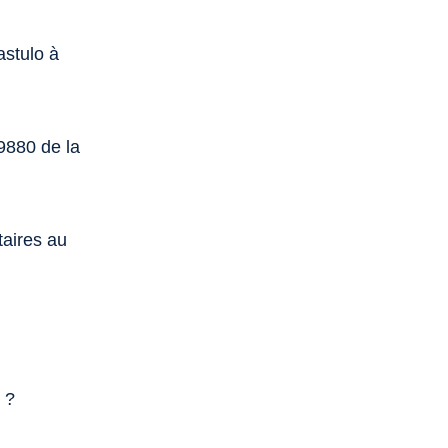
astulo à
 9880 de la
taires au
 ?