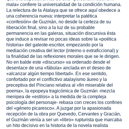
mala» confiere la universalidad de la condición humana.
La relectura de la
Atalaya
que se ofrece aquí obedece a
una coherencia nueva: interpretar la patética
«confesión» de Guzmán, no desde la certeza de su
liberación final, sino a la luz de su probable
permanencia en las galeras, situación discursiva ésta
que induce a revisar no pocas ideas sobre la «poética
historia» del galeote-escritor, empezando por la
mediación creativa del lector (interno o extraficcional) y
la finalidad de las reflexiones morales que se le dirigen.
No en balde este «discurso» va ordenado desde el
desenlace de una «fábula» anclada en el deseo de
«alcanzar algún tiempo libertad». En ese sentido,
confortado por el conflictivo atalayismo áureo y la
preceptiva del Pinciano relativa al «fin miserable del
poema», la epopeya tragicómica de Guzmán -mezcla
menipea de «estilos» a la medida de la compleja
psicología del personaje- rebasa con creces los confines
del «género picaresco». A juzgar por la apasionada
recepción de la obra por Quevedo, Cervantes y Gracián,
el
Guzmán
venía a ser un «libro» rupturista que marcaba
un hito decisivo en la historia de la novela realista