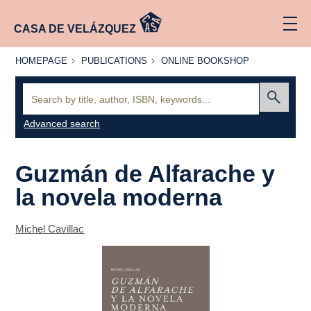
CASA DE VELÁZQUEZ
HOMEPAGE
PUBLICATIONS
ONLINE
HOMEPAGE
PUBLICATIONS
ONLINE BOOKSHOP
BOOKSHOP
Search:
Submit
Advanced search
Guzmán de Alfarache
y
la novela moderna
Michel Cavillac