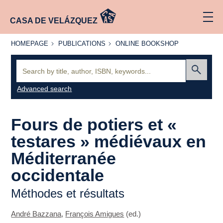
CASA DE VELÁZQUEZ
HOMEPAGE
PUBLICATIONS
ONLINE
HOMEPAGE
PUBLICATIONS
ONLINE BOOKSHOP
BOOKSHOP
Search:
Submit
Advanced search
Fours de potiers et «
testares » médiévaux en
Méditerranée
occidentale
Méthodes et résultats
André Bazzana
,
François Amigues
(ed.)