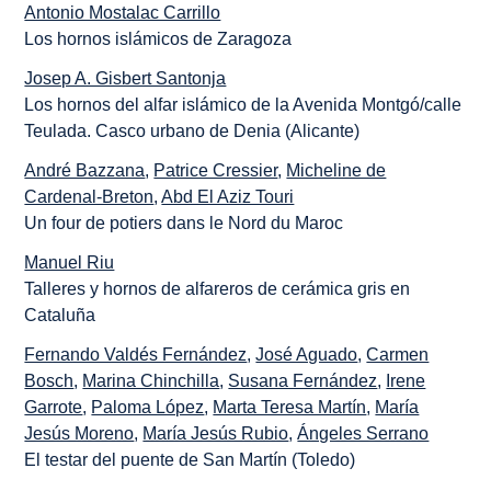
Antonio Mostalac Carrillo
Los hornos islámicos de Zaragoza
Josep A. Gisbert Santonja
Los hornos del alfar islámico de la Avenida Montgó/calle
Teulada. Casco urbano de Denia (Alicante)
André Bazzana
,
Patrice Cressier
,
Micheline de
Cardenal-Breton
,
Abd El Aziz Touri
Un four de potiers dans le Nord du Maroc
Manuel Riu
Talleres y hornos de alfareros de cerámica gris en
Cataluña
Fernando Valdés Fernández
,
José Aguado
,
Carmen
Bosch
,
Marina Chinchilla
,
Susana Fernández
,
Irene
Garrote
,
Paloma López
,
Marta Teresa Martín
,
María
Jesús Moreno
,
María Jesús Rubio
,
Ángeles Serrano
El testar del puente de San Martín (Toledo)