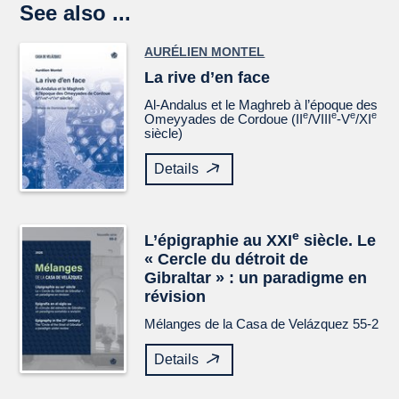
See also ...
AURÉLIEN MONTEL
La rive d’en face
Al-Andalus et le Maghreb à l’époque des
e
e
e
e
Omeyyades de Cordoue (II
/VIII
-V
/XI
siècle)
Details
e
L’épigraphie au XXI
siècle. Le
« Cercle du détroit de
Gibraltar » : un paradigme en
révision
Mélanges de la Casa de Velázquez
55-2
Details