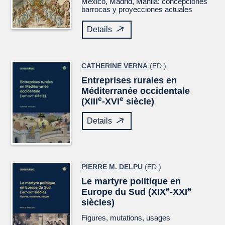
México, Madrid, Manila: concepciones
barrocas y proyecciones actuales
Details
CATHERINE VERNA
(ED.)
Entreprises rurales en
Méditerranée occidentale
e
e
(XIII
-XVI
siècle)
Details
PIERRE M. DELPU
(ED.)
Le martyre politique en
e
e
Europe du Sud (XIX
-XXI
siècles)
Figures, mutations, usages