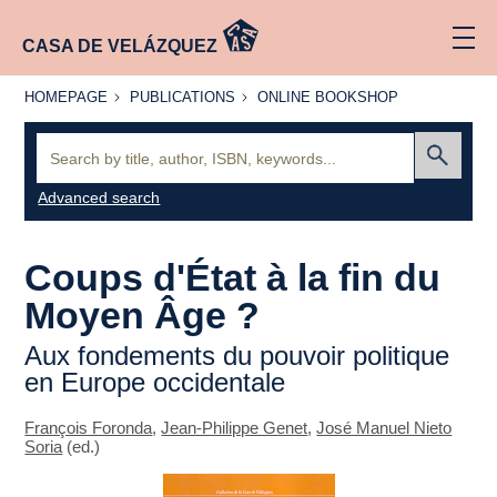
CASA DE VELÁZQUEZ
HOMEPAGE
PUBLICATIONS
ONLINE
HOMEPAGE
PUBLICATIONS
ONLINE BOOKSHOP
BOOKSHOP
Search:
Submit
Advanced search
Coups d'État à la fin du
Moyen Âge ?
Aux fondements du pouvoir politique
en Europe occidentale
François Foronda
,
Jean-Philippe Genet
,
José Manuel Nieto
Soria
(ed.)