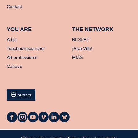
Contact
YOU ARE
THE NETWORK
Artist
RESEFE
Teacher/researcher
¡Viva Villa!
Art professional
MIAS
Curious
Intranet
La
La
La
La
La
La
Casa
Casa
Casa
Casa
Casa
Casa
on
on
on
on
on
on
Facebook
Instagram
YouTube
Vimeo
LinkedIn
Bluesky
My cart