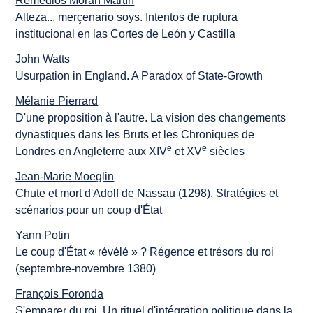
Remedios Morán Martín
Alteza... merçenario soys. Intentos de ruptura
institucional en las Cortes de León y Castilla
John Watts
Usurpation in England. A Paradox of State-Growth
Mélanie Pierrard
D'une proposition à l'autre. La vision des changements
dynastiques dans les Bruts et les Chroniques de
e
e
Londres en Angleterre aux XIV
et XV
siècles
Jean-Marie Moeglin
Chute et mort d'Adolf de Nassau (1298). Stratégies et
scénarios pour un coup d'État
Yann Potin
Le coup d'État « révélé » ? Régence et trésors du roi
(septembre-novembre 1380)
François Foronda
S'emparer du roi. Un rituel d'intégration politique dans la