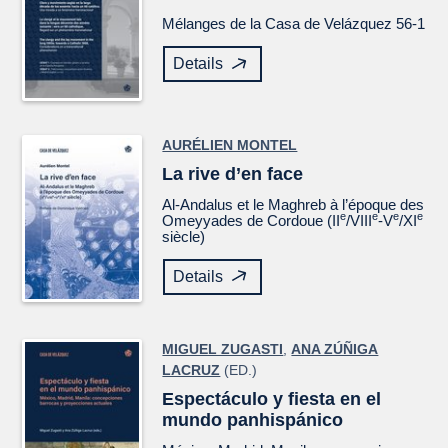
Mélanges de la Casa de Velázquez
56-1
Details
AURÉLIEN MONTEL
La rive d’en face
Al-Andalus et le Maghreb à l’époque des
e
e
e
e
Omeyyades de Cordoue (II
/VIII
-V
/XI
siècle)
Details
MIGUEL ZUGASTI
,
ANA ZÚÑIGA
LACRUZ
(ED.)
Espectáculo y fiesta en el
mundo panhispánico