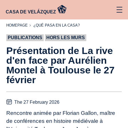
CASA DE VELÁZQUEZ
HOMEPAGE
¿QUÉ
HOMEPAGE
¿QUÉ PASA EN LA CASA?
PASA
EN LA
PUBLICATIONS
CASA?
HORS LES MURS
Présentation de
La rive
d'en face
par Aurélien
Montel à Toulouse le 27
février
The 27 February 2026
Rencontre animée par Florian Gallon, maître
de conférences en histoire médiévale à