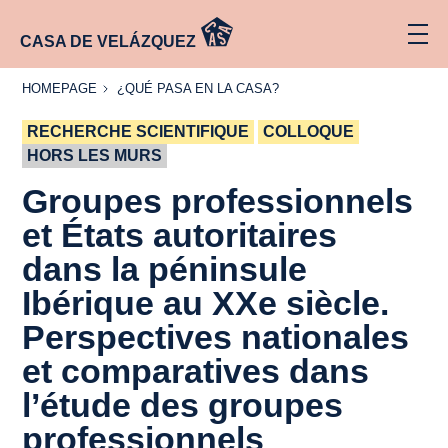
CASA DE VELÁZQUEZ
HOMEPAGE
¿QUÉ
HOMEPAGE
¿QUÉ PASA EN LA CASA?
PASA
EN LA
RECHERCHE SCIENTIFIQUE
CASA?
COLLOQUE
HORS LES MURS
Groupes professionnels
et États autoritaires
dans la péninsule
Ibérique au XXe siècle.
Perspectives nationales
et comparatives dans
l’étude des groupes
professionnels