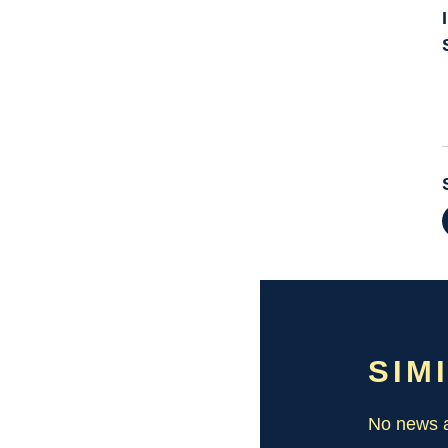
SIM
No news a