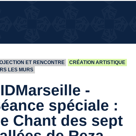
¿QUÉ
¿QUÉ PASA EN LA CASA?
PASA
EN LA
CASA?
OJECTION ET RENCONTRE
CRÉATION ARTISTIQUE
RS LES MURS
IDMarseille -
éance spéciale :
e Chant des sept
allées
de Reza