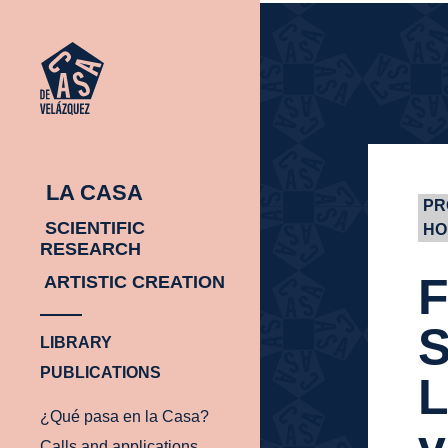
HOMEPAGE
HOMEPAGE
LA CASA
PR
SCIENTIFIC
HO
RESEARCH
F
ARTISTIC CREATION
S
LIBRARY
PUBLICATIONS
L
¿Qué pasa en la Casa?
v
Calls and applications