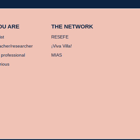
OU ARE
THE NETWORK
ist
RESEFE
acher/researcher
¡Viva Villa!
 professional
MIAS
rious