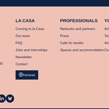
LA CASA
PROFESSIONALS
Y
Coming to la Casa
Networks and partners
Art
Our team
Press
Te
FAQ
Calls for tender
Art
Jobs and internships
Spaces and accommodation
Cu
Newsletter
80
Contact
Intranet
a
La
asa
Casa
n
on