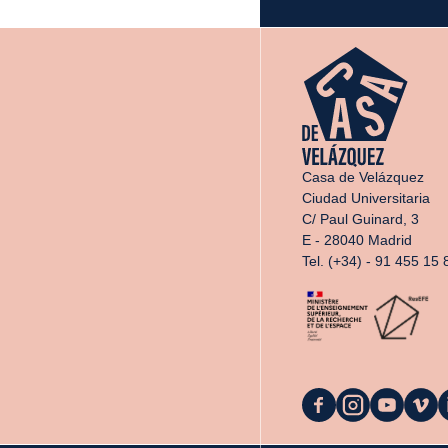
Casa de Velázquez
Ciudad Universitaria
C/ Paul Guinard, 3
E - 28040 Madrid
Tel. (+34) - 91 455 15 
La
La
La
La
L
Casa
Casa
Casa
Casa
C
on
on
on
on
o