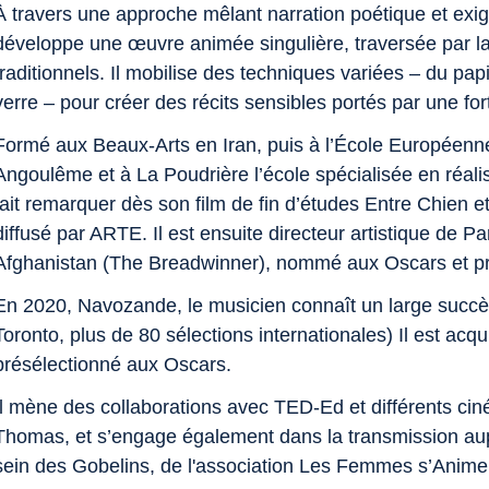
À travers une approche mêlant narration poétique et exi
développe une œuvre animée singulière, traversée par la m
traditionnels. Il mobilise des techniques variées – du pap
verre – pour créer des récits sensibles portés par une fort
Formé aux Beaux-Arts en Iran, puis à l’École Européenn
Angoulême et à La Poudrière l’école spécialisée en réalisa
fait remarquer dès son film de fin d’études
Entre Chien e
diffusé par ARTE. Il est ensuite directeur artistique de
Pa
Afghanistan (The Breadwinner)
, nommé aux Oscars et p
En 2020,
Navozande, le musicien
connaît un large succès 
Toronto, plus de 80 sélections internationales) Il est ac
présélectionné aux Oscars.
Il mène des collaborations avec TED-Ed et différents ciné
Thomas, et s’engage également dans la transmission aup
sein des Gobelins, de l'association Les Femmes s’Anim