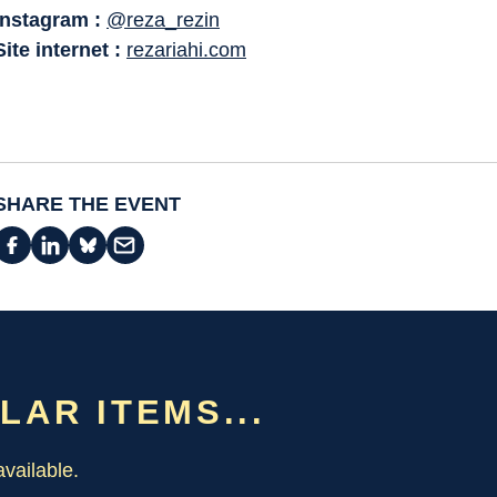
Instagram :
@reza_rezin
Site internet :
rezariahi.com
SHARE THE EVENT
ILAR ITEMS...
vailable.