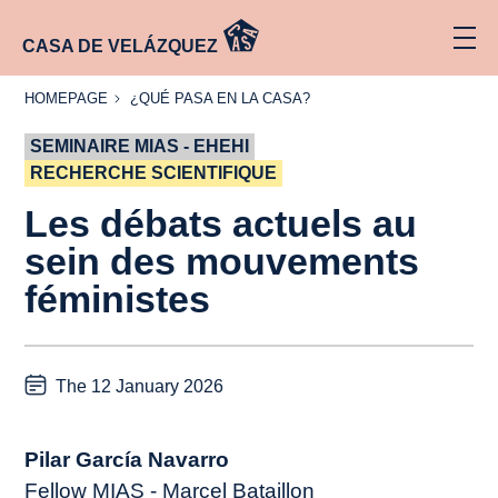
CASA DE VELÁZQUEZ
HOMEPAGE
¿QUÉ
HOMEPAGE
¿QUÉ PASA EN LA CASA?
PASA
EN LA
SEMINAIRE MIAS - EHEHI
CASA?
RECHERCHE SCIENTIFIQUE
Les débats actuels au
sein des mouvements
féministes
The 12 January 2026
Pilar García Navarro
Fellow MIAS - Marcel Bataillon