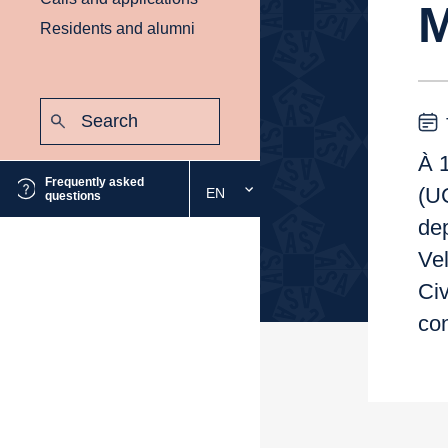
M
Residents and alumni
Search:
Submit
À 1
Frequently asked
(U
EN
Select
questions
the
dep
desired
Vel
language
Civ
con