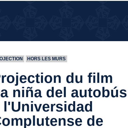
¿QUÉ
¿QUÉ PASA EN LA CASA?
PASA
EN LA
CASA?
OJECTION
HORS LES MURS
rojection du film
a niña del autobús
 l'Universidad
omplutense de