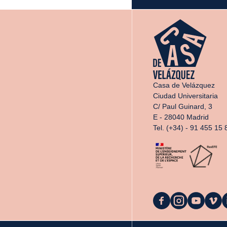
Casa de Velázquez
Ciudad Universitaria
C/ Paul Guinard, 3
E - 28040 Madrid
Tel. (+34) - 91 455 15 
La
La
La
La
L
Casa
Casa
Casa
Casa
C
on
on
on
on
o