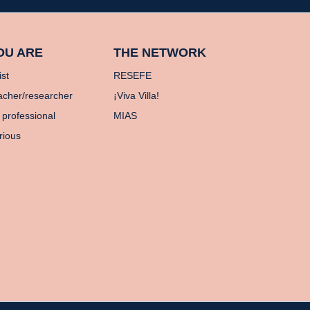
OU ARE
THE NETWORK
ist
RESEFE
acher/researcher
¡Viva Villa!
 professional
MIAS
rious