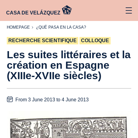
CASA DE VELÁZQUEZ
HOMEPAGE
¿QUÉ
HOMEPAGE
¿QUÉ PASA EN LA CASA?
PASA
EN LA
RECHERCHE SCIENTIFIQUE
CASA?
COLLOQUE
Les suites littéraires et la
création en Espagne
(XIIIe-XVIIe siècles)
From 3 June 2013 to 4 June 2013