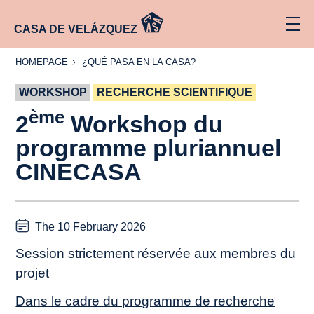
CASA DE VELÁZQUEZ
HOMEPAGE
¿QUÉ
HOMEPAGE
¿QUÉ PASA EN LA CASA?
PASA
EN LA
WORKSHOP
CASA?
RECHERCHE SCIENTIFIQUE
ème
2
Workshop du
programme pluriannuel
CINECASA
The 10 February 2026
Session strictement réservée aux membres du
projet
Dans le cadre du programme de recherche