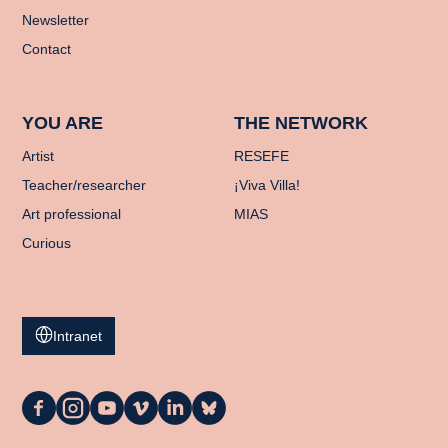
Newsletter
Contact
YOU ARE
THE NETWORK
Artist
RESEFE
Teacher/researcher
¡Viva Villa!
Art professional
MIAS
Curious
Intranet
La
La
La
La
La
La
Casa
Casa
Casa
Casa
Casa
Casa