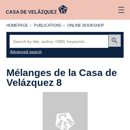
CASA DE VELÁZQUEZ
HOMEPAGE
PUBLICATIONS
ONLINE
HOMEPAGE
PUBLICATIONS
ONLINE BOOKSHOP
BOOKSHOP
Search:
Submit
Advanced search
Mélanges de la Casa de
Velázquez 8