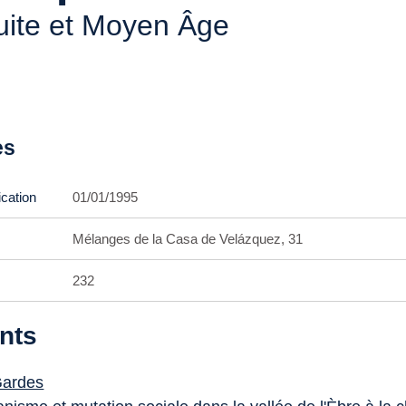
uite et Moyen Âge
es
ication
01/01/1995
Mélanges de la Casa de Velázquez, 31
232
nts
Gardes