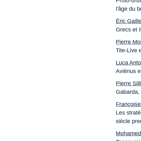
Proto-urba
l'âge du b
Éric Gaill
Grecs et 
Pierre Mo
Tite-Live 
Luca Anto
Aviénus e
Pierre Sil
Gabarda, 
Françoise
Les straté
siècle pre
Mohamed