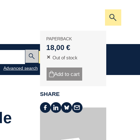
Open/clos
the
search
PAPERBACK
bar
18,00 €
My cart
Out of stock
Submit
Advanced search
Add to cart
SHARE
de