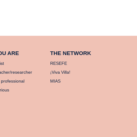
OU ARE
THE NETWORK
ist
RESEFE
acher/researcher
¡Viva Villa!
 professional
MIAS
rious