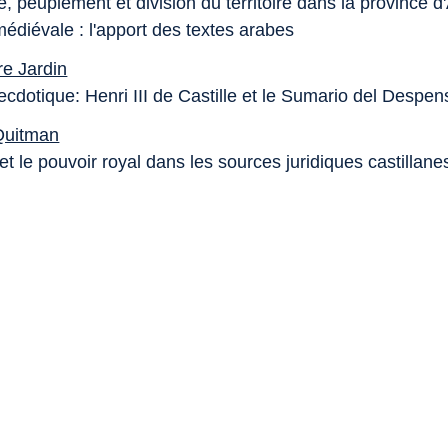
 peuplement et division du territoire dans la province d
édiévale : l'apport des textes arabes
re Jardin
ecdotique: Henri III de Castille et le Sumario del Despen
Quitman
 et le pouvoir royal dans les sources juridiques castillanes