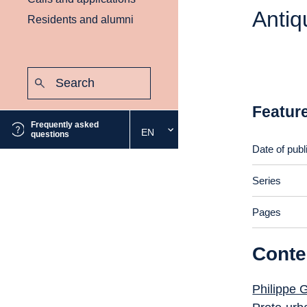
Antiq
Residents and alumni
Search:
Submit
Featur
Frequently asked
EN
Select
questions
the
Date of publ
desired
language
Series
Pages
Conte
Philippe 