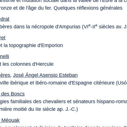
nisme et mutation sociale dans la vallée de l'Èbre à la 
ronze et de l'âge du fer. Quelques réflexions générales
edrat
e
e
Ibères dans la nécropole d'Ampurias (VI
-II
siècles av. J
ret
et la topographie d'Emporion
nelli
t les colonnes d'Hercule
lières
,
José Ángel Asensio Esteban
ville ibérique et ibéro-romaine d'Espagne citérieure (Us
 des Boscs
gies familiales des chevaliers et sénateurs hispano-roma
mière moitié du IIe siècle ap. J.-C.)
 Méouak