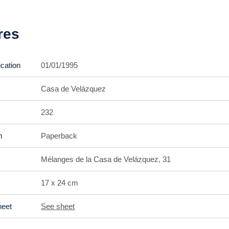
res
ication
01/01/1995
Casa de Velázquez
232
m
Paperback
Mélanges de la Casa de Velázquez, 31
17 x 24 cm
heet
See sheet