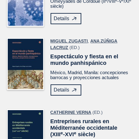
Omeyyades de Cordoue (II
/VIII
-V
/XI
siècle)
Details
MIGUEL ZUGASTI
,
ANA ZÚÑIGA
LACRUZ
(ED.)
Espectáculo y fiesta en el
mundo panhispánico
México, Madrid, Manila: concepciones
barrocas y proyecciones actuales
Details
CATHERINE VERNA
(ED.)
Entreprises rurales en
Méditerranée occidentale
e
e
(XIII
-XVI
siècle)