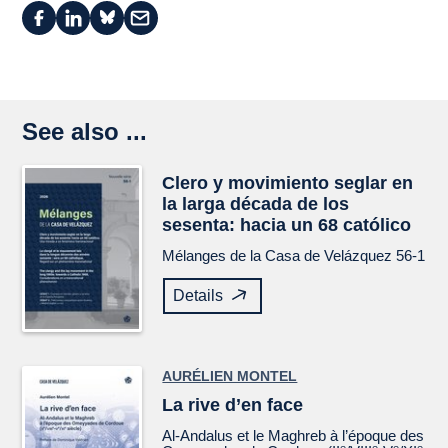
See also ...
Clero y movimiento seglar en
la larga década de los
sesenta: hacia un 68 católico
Mélanges de la Casa de Velázquez
56-1
Details
AURÉLIEN MONTEL
La rive d’en face
Al-Andalus et le Maghreb à l’époque des
e
e
e
e