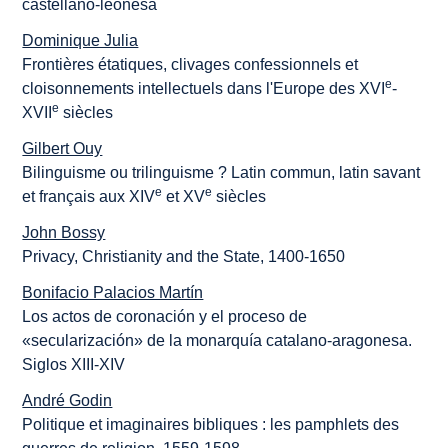
castellano-leonesa
Dominique Julia
Frontières étatiques, clivages confessionnels et
e
cloisonnements intellectuels dans l'Europe des XVI
-
e
XVII
siècles
Gilbert Ouy
Bilinguisme ou trilinguisme ? Latin commun, latin savant
e
e
et français aux XIV
et XV
siècles
John Bossy
Privacy, Christianity and the State, 1400-1650
Bonifacio Palacios Martín
Los actos de coronación y el proceso de
«secularización» de la monarquía catalano-aragonesa.
Siglos XIII-XIV
André Godin
Politique et imaginaires bibliques : les pamphlets des