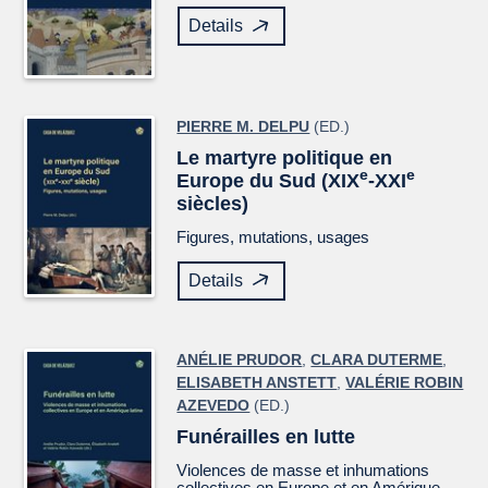
Details
PIERRE M. DELPU
(ED.)
Le martyre politique en
e
e
Europe du Sud (XIX
-XXI
siècles)
Figures, mutations, usages
Details
ANÉLIE PRUDOR
,
CLARA DUTERME
,
ELISABETH ANSTETT
,
VALÉRIE ROBIN
AZEVEDO
(ED.)
Funérailles en lutte
Violences de masse et inhumations
collectives en Europe et en Amérique