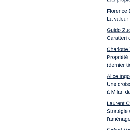
Florence 
La valeur 
Guido Zu
Caratteri 
Charlotte
Propriété
(dernier t
Alice Ingo
Une croiss
à Milan d
Laurent C
Stratégie 
l'aménag