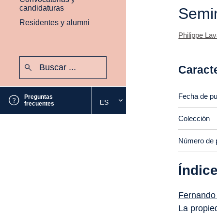
candidaturas
Semin
Residentes y alumni
Philippe Lav
Buscar:
Caracte
Enviar
Fecha de pu
Preguntas
ES
Seleccione
frecuentes
el
Colección
idioma
deseado
Número de 
Índic
Fernando
La propie