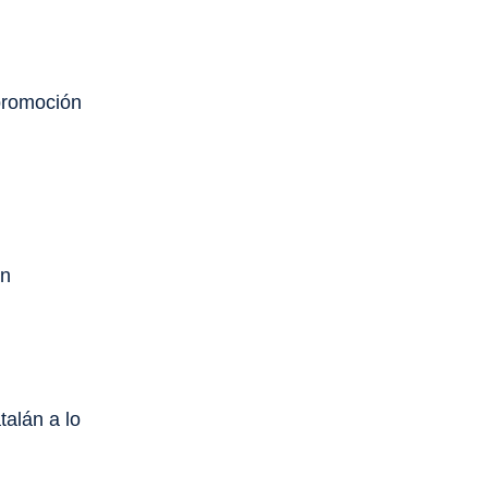
 promoción
ón
talán a lo