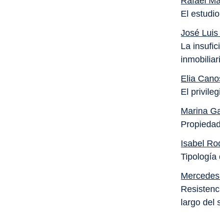
Rafael M
El estudi
José Luis
La insufic
inmobiliar
Elia Can
El privile
Marina Ga
Propiedad
Isabel Ro
Tipología
Mercedes 
Resistenci
largo del