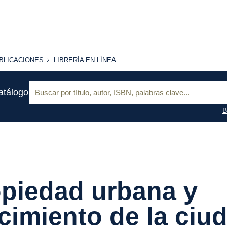
BLICACIONES
LIBRERÍA
BLICACIONES
LIBRERÍA EN LÍNEA
EN
LÍNEA
Buscar:
atálogo
B
piedad urbana y
cimiento de la ciu