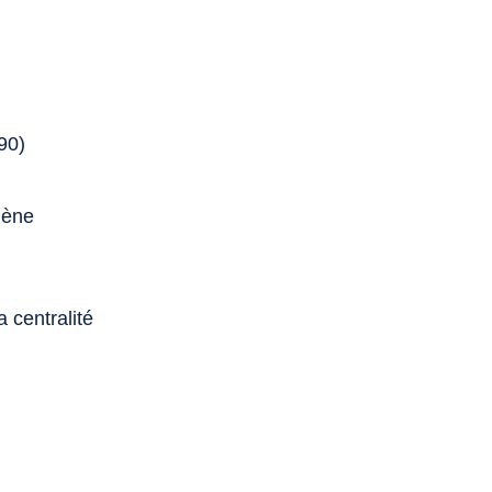
890)
lène
a centralité