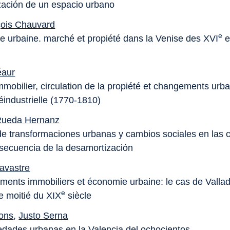
zación de un espacio urbano
çois Chauvard
e
e urbaine. marché et propiété dans la Venise des XVI
e
éaur
immobilier, circulation de la propiété et changements urb
éindustrielle (1770-1810)
ueda Hernanz
e transformaciones urbanas y cambios sociales en las 
ecuencia de la desamortización
Lavastre
ements immobiliers et économie urbaine: le cas de Valla
e
e moitié du XIX
siècle
ons
,
Justo Serna
edades urbanas en la Valencia del ochocientos