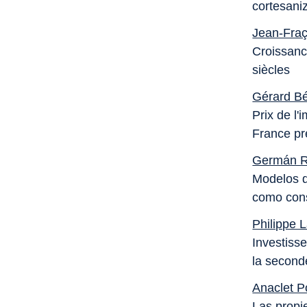
cortesani
Jean-Fra
Croissanc
siècles
Gérard B
Prix de l'
France pr
Germán R
Modelos d
como cons
Philippe 
Investiss
la second
Anaclet P
Las propi