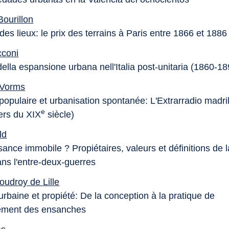
Bourillon
des lieux: le prix des terrains à Paris entre 1866 et 1886
cconi
della espansione urbana nell'Italia post-unitaria (1860-1
 Vorms
 populaire et urbanisation spontanée: L'Extrarradio madri
e
iers du XIX
siècle)
ld
ance immobile ? Propiétaires, valeurs et définitions de l
ans l'entre-deux-guerres
oudroy de Lille
urbaine et propiété: De la conception à la pratique de
ement des ensanches