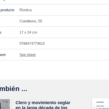
 producto
Rústica
Coéditions, 55
s
17 x 24 cm
9788474779615
heet
See sheet
mbién ...
Clero y movimiento seglar
en la larga década de los