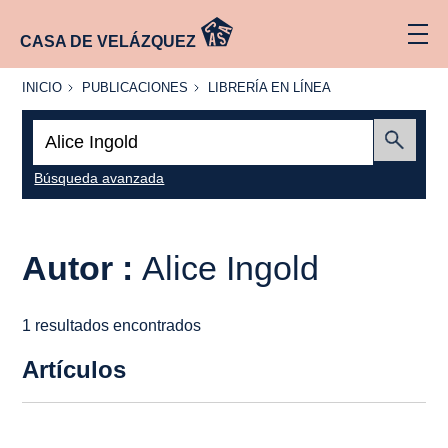
CASA DE VELÁZQUEZ
INICIO
PUBLICACIONES
LIBRERÍA
INICIO
PUBLICACIONES
LIBRERÍA EN LÍNEA
EN
LÍNEA
Buscar:
Enviar
Búsqueda avanzada
Autor :
Alice Ingold
1 resultados encontrados
Artículos