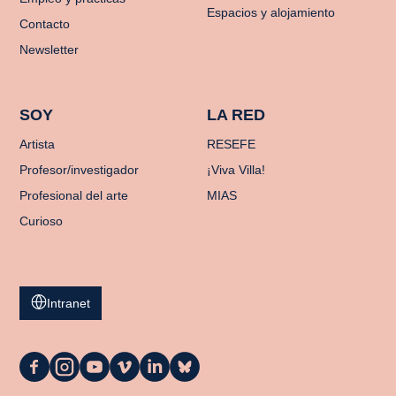
Espacios y alojamiento
Contacto
Newsletter
SOY
LA RED
Artista
RESEFE
Profesor/investigador
¡Viva Villa!
Profesional del arte
MIAS
Curioso
Intranet
La
La
La
La
La
La
Casa
Casa
Casa
Casa
Casa
Casa