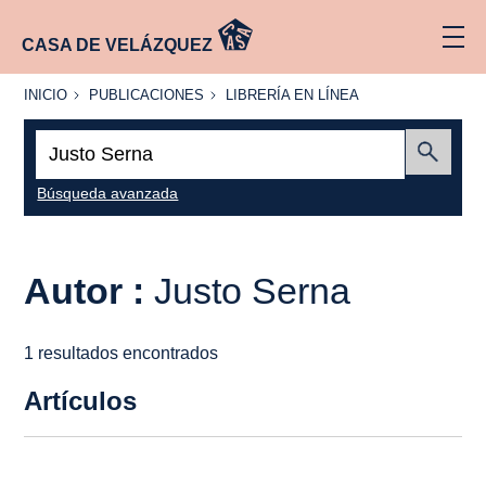
CASA DE VELÁZQUEZ
INICIO
PUBLICACIONES
LIBRERÍA
INICIO
PUBLICACIONES
LIBRERÍA EN LÍNEA
EN
LÍNEA
Buscar:
Enviar
Búsqueda avanzada
Autor :
Justo Serna
1 resultados encontrados
Artículos