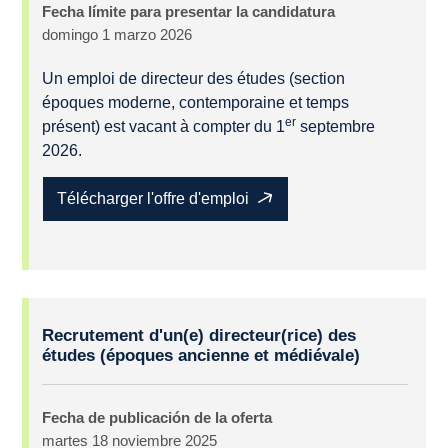
Fecha límite para presentar la candidatura
domingo 1 marzo 2026
Un emploi de directeur des études (section
époques moderne, contemporaine et temps
er
présent) est vacant à compter du 1
septembre
2026.
Télécharger l'offre d'emploi
Oferta
Recrutement d'un(e) directeur(rice) des
de
études (époques ancienne et médiévale)
empleo
Fecha de publicación de la oferta
martes 18 noviembre 2025