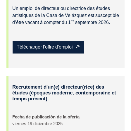
Un emploi de directeur ou directrice des études
artistiques de la Casa de Velázquez est susceptible
er
d’être vacant à compter du 1
septembre 2026.
Télécharger l'offre d'emploi
Oferta
Recrutement d'un(e) directeur(rice) des
de
études (époques moderne, contemporaine et
empleo
temps présent)
Fecha de publicación de la oferta
viernes 19 diciembre 2025