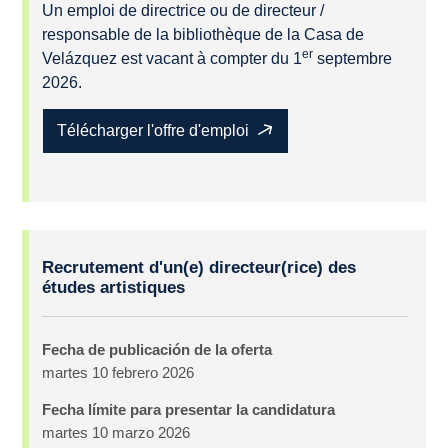
Un emploi de directrice ou de directeur /
responsable de la bibliothèque de la Casa de
er
Velázquez est vacant à compter du 1
septembre
2026.
Télécharger l'offre d'emploi
Oferta
Recrutement d'un(e) directeur(rice) des
de
études artistiques
empleo
Fecha de publicación de la oferta
martes 10 febrero 2026
Fecha límite para presentar la candidatura
martes 10 marzo 2026