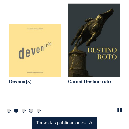
Devenir(s)
Carnet
Destino roto
:
Pau
Todas las publicaciones