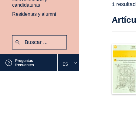
1 resulta
candidaturas
Residentes y alumni
Artíc
Buscar:
Enviar
Preguntas
ES
Seleccione
frecuentes
el
idioma
deseado