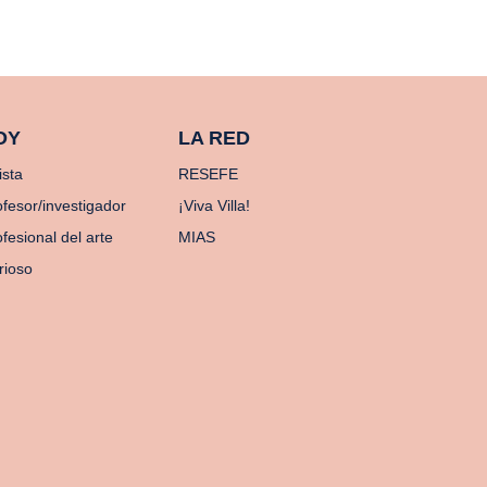
OY
LA RED
ista
RESEFE
ofesor/investigador
¡Viva Villa!
fesional del arte
MIAS
rioso