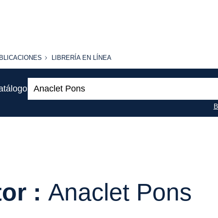
BLICACIONES
LIBRERÍA
BLICACIONES
LIBRERÍA EN LÍNEA
EN
LÍNEA
Buscar:
atálogo
B
or :
Anaclet Pons