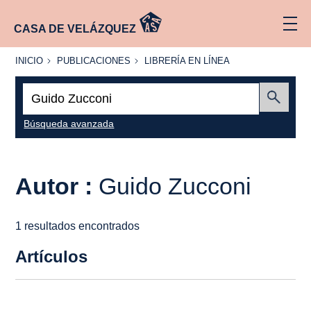
CASA DE VELÁZQUEZ
INICIO
PUBLICACIONES
LIBRERÍA
INICIO
PUBLICACIONES
LIBRERÍA EN LÍNEA
EN
LÍNEA
Buscar:
Enviar
Búsqueda avanzada
Autor :
Guido Zucconi
1 resultados encontrados
Artículos