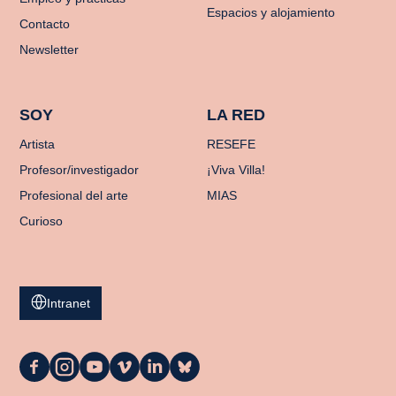
Espacios y alojamiento
Contacto
Newsletter
SOY
LA RED
Artista
RESEFE
Profesor/investigador
¡Viva Villa!
Profesional del arte
MIAS
Curioso
Intranet
La
La
La
La
La
La
Casa
Casa
Casa
Casa
Casa
Casa