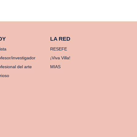
OY
LA RED
ista
RESEFE
ofesor/investigador
¡Viva Villa!
fesional del arte
MIAS
rioso