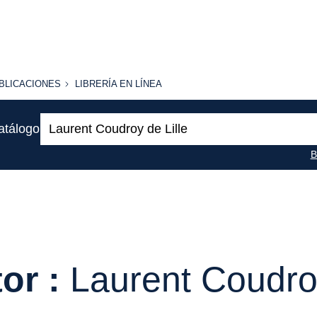
BLICACIONES
LIBRERÍA
BLICACIONES
LIBRERÍA EN LÍNEA
EN
LÍNEA
Buscar:
atálogo
B
or :
Laurent Coudroy