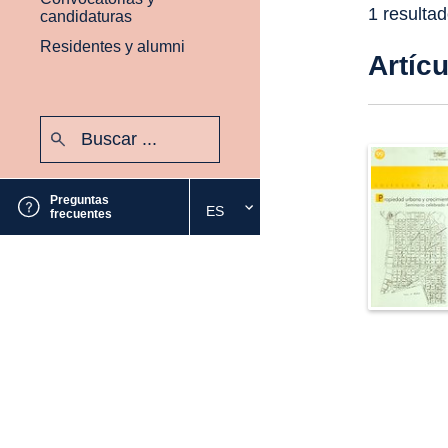
1 resulta
candidaturas
Residentes y alumni
Artíc
Buscar:
Enviar
Preguntas
ES
Seleccione
frecuentes
el
idioma
deseado