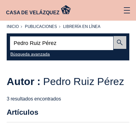
CASA DE VELÁZQUEZ
INICIO
PUBLICACIONES
LIBRERÍA
INICIO
PUBLICACIONES
LIBRERÍA EN LÍNEA
EN
LÍNEA
Buscar:
Enviar
Búsqueda avanzada
Autor :
Pedro Ruiz Pérez
3 resultados encontrados
Artículos