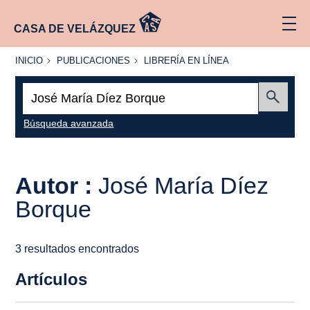
CASA DE VELÁZQUEZ
INICIO
PUBLICACIONES
LIBRERÍA
INICIO
PUBLICACIONES
LIBRERÍA EN LÍNEA
EN
LÍNEA
Buscar:
Enviar
Búsqueda avanzada
Autor :
José María Díez
Borque
3 resultados encontrados
Artículos