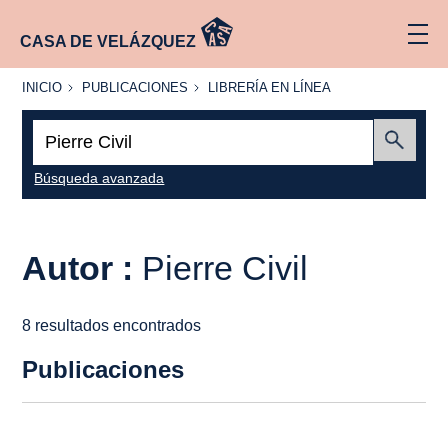
CASA DE VELÁZQUEZ
INICIO
PUBLICACIONES
LIBRERÍA
INICIO
PUBLICACIONES
LIBRERÍA EN LÍNEA
EN
LÍNEA
Buscar:
Enviar
Búsqueda avanzada
Autor :
Pierre Civil
8 resultados encontrados
Publicaciones