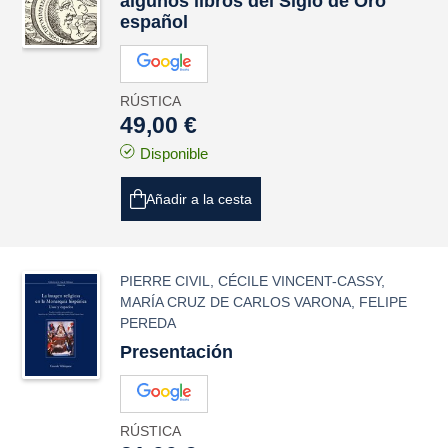
algunos libros del Siglo de Oro
español
RÚSTICA
49,00 €
Disponible
Añadir a la cesta
PIERRE CIVIL
,
CÉCILE VINCENT-CASSY
,
MARÍA CRUZ DE CARLOS VARONA
,
FELIPE
PEREDA
Presentación
RÚSTICA