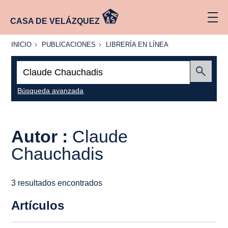
CASA DE VELÁZQUEZ
INICIO
PUBLICACIONES
LIBRERÍA
INICIO
PUBLICACIONES
LIBRERÍA EN LÍNEA
EN
LÍNEA
Buscar:
Enviar
Búsqueda avanzada
Autor :
Claude
Chauchadis
3 resultados encontrados
Artículos