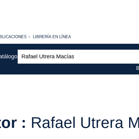
BLICACIONES
LIBRERÍA
BLICACIONES
LIBRERÍA EN LÍNEA
EN
LÍNEA
Buscar:
atálogo
B
or :
Rafael Utrera 