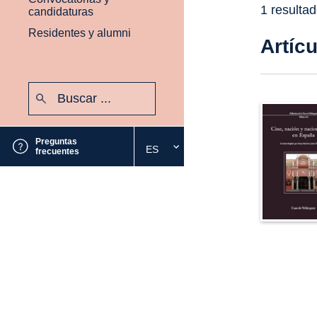
1 resulta
candidaturas
Residentes y alumni
Artíc
Buscar:
Enviar
Preguntas
ES
Seleccione
frecuentes
el
idioma
deseado