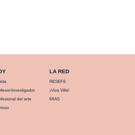
OY
LA RED
ista
RESEFE
ofesor/investigador
¡Viva Villa!
fesional del arte
MIAS
rioso