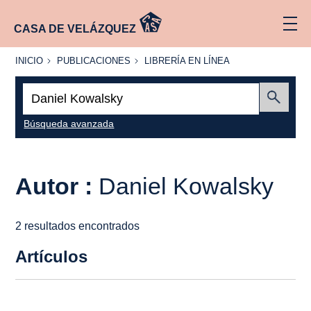
CASA DE VELÁZQUEZ
INICIO
PUBLICACIONES
LIBRERÍA
INICIO
PUBLICACIONES
LIBRERÍA EN LÍNEA
EN
LÍNEA
Buscar:
Enviar
Búsqueda avanzada
Autor :
Daniel Kowalsky
2 resultados encontrados
Artículos