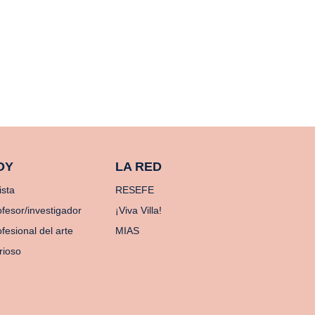
OY
LA RED
ista
RESEFE
ofesor/investigador
¡Viva Villa!
fesional del arte
MIAS
rioso