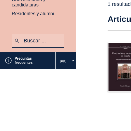
1 resulta
candidaturas
Residentes y alumni
Artíc
Buscar:
Enviar
Preguntas
ES
Seleccione
frecuentes
el
idioma
deseado