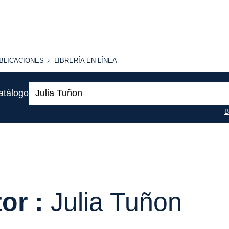
BLICACIONES
LIBRERÍA
BLICACIONES
LIBRERÍA EN LÍNEA
EN
LÍNEA
Buscar:
atálogo
B
or :
Julia Tuñon