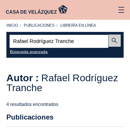
CASA DE VELÁZQUEZ
INICIO
PUBLICACIONES
LIBRERÍA
INICIO
PUBLICACIONES
LIBRERÍA EN LÍNEA
EN
LÍNEA
Buscar:
Enviar
Búsqueda avanzada
Autor :
Rafael Rodríguez
Tranche
4 resultados encontrados
Publicaciones