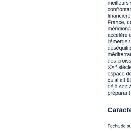
meilleurs 
confronta
financière
France, ce
méridiona
accélère 
l'émergenc
déséquili
méditerra
des crois
e
XX
siècl
espace de 
qu'allait 
déjà son a
préparant
Caracte
Fecha de pu