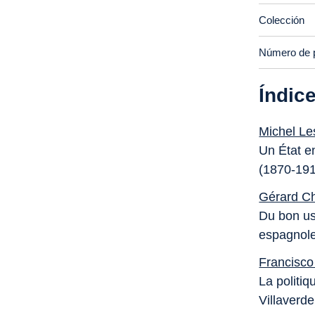
Colección
Número de 
Índic
Michel Le
Un État e
(1870-19
Gérard C
Du bon usa
espagnol
Francisc
La politiq
Villaverde