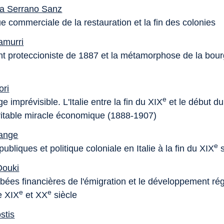
ía Serrano Sanz
ue commerciale de la restauration et la fin des colonies
amurri
nt proteccioniste de 1887 et la métamorphose de la bour
ori
e
 imprévisible. L'Italie entre la fin du XIX
et le début d
éritable miracle économique (1888-1907)
range
e
ubliques et politique coloniale en Italie à la fin du XIX
s
Douki
bées financières de l'émigration et le développement ré
e
e
re XIX
et XX
siècle
stis