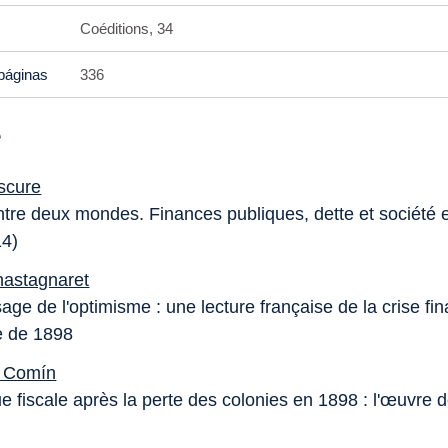
Coéditions, 34
páginas
336
e
scure
ntre deux mondes. Finances publiques, dette et société
14)
hastagnaret
ge de l'optimisme : une lecture française de la crise fi
e de 1898
o Comín
ue fiscale après la perte des colonies en 1898 : l'œuvre 