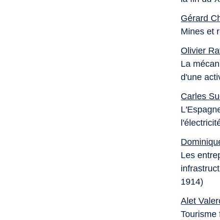
Gérard C
Mines et 
Olivier R
La mécani
d'une acti
Carles Su
L'Espagne
l'électricit
Dominique
Les entre
infrastru
1914)
Alet Valer
Tourisme f