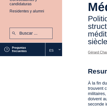
Méd
candidaturas
Residentes y alumni
Polit
struc
Buscar:
médit
Enviar
siècl
Preguntas
ES
Seleccione
frecuentes
Gérard Cha
el
idioma
deseado
Resu
À la fin d
trouvent 
militaires
doivent au
seconde i