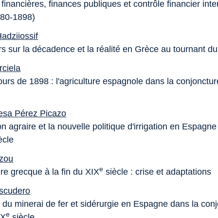
 financières, finances publiques et contrôle financier inte
880-1898)
adziiossif
s sur la décadence et la réalité en Grèce au tournant du
rciela
urs de 1898 : l'agriculture espagnole dans la conjoncture
esa Pérez Picazo
n agraire et la nouvelle politique d'irrigation en Espagn
ècle
uzou
e
ure grecque à la fin du XIX
siècle : crise et adaptations
Escudero
n du minerai de fer et sidérurgie en Espagne dans la con
e
XX
siècle