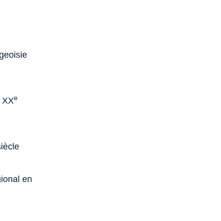
geoisie
e
u XX
iècle
gional en