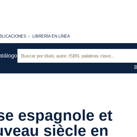
BLICACIONES
LIBRERÍA
BLICACIONES
LIBRERÍA EN LÍNEA
EN
LÍNEA
Buscar:
atálogo
B
se espagnole et
veau siècle en