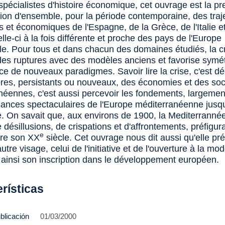
spécialistes d'histoire économique, cet ouvrage est la p
tion d'ensemble, pour la période contemporaine, des traj
s et économiques de l'Espagne, de la Grèce, de l'Italie et
lle-ci à la fois différente et proche des pays de l'Europe
le. Pour tous et dans chacun des domaines étudiés, la c
des ruptures avec des modèles anciens et favorise symé
e de nouveaux paradigmes. Savoir lire la crise, c'est dé
bres, persistants ou nouveaux, des économies et des soc
néennes, c'est aussi percevoir les fondements, largemen
sances spectaculaires de l'Europe méditerranéenne jusqu'
e. On savait que, aux environs de 1900, la Mediterrannée
désillusions, de crispations et d'affrontements, préfigura
e
être son XX
siècle. Cet ouvrage nous dit aussi qu'elle pré
utre visage, celui de l'initiative et de l'ouverture à la mod
 ainsi son inscription dans le développement européen.
rísticas
blicación
01/03/2000