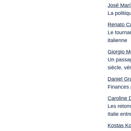
José Mar
La politiq
Renato C
Le tourna
italienne
Giorgio M
Un passage
siècle, v
Daniel G
Finances p
Caroline 
Les retom
Italie ent
Kostas Ko