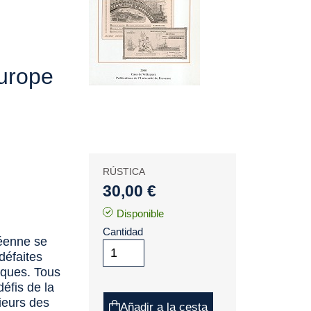
Europe
e
RÚSTICA
30,00 €
Disponible
Cantidad
néenne se
défaites
tiques. Tous
défis de la
ieurs des
Añadir a la cesta