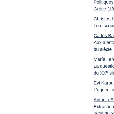
Politiques
Grèce (1
Christos H
Le discour
Carlos Ba
Aux alento
du siècle
María Ter
La questio
e
du XX
si
Evi Karo
L'agricult
Antonio 
Extractio
la fin du 