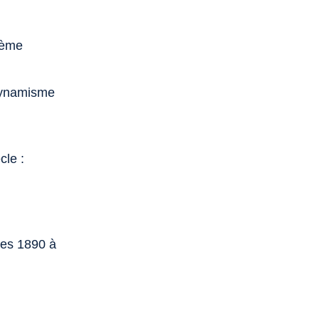
blème
 dynamisme
cle :
ées 1890 à