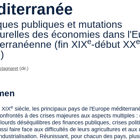
iterranée
iques publiques et mutations
turelles des économies dans l'
e
erranéenne (fin XIX
-début XX
e)
stagnaret
(dir.)
men
e
u XIX
siècle, les principaux pays de l'Europe méditerra
confrontés à des crises majeures aux aspects multiples : 
, lourds déséquilibres des finances publiques, crises poli
ssi faire face aux difficultés de leurs agricultures et aux 
ndustrialisation. Réunissant, pour chacun des pays, plus