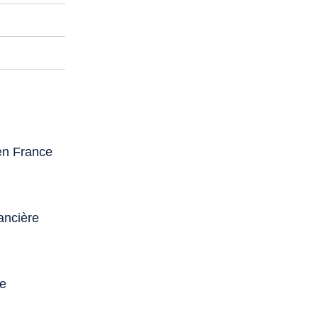
 en France
nancière
de