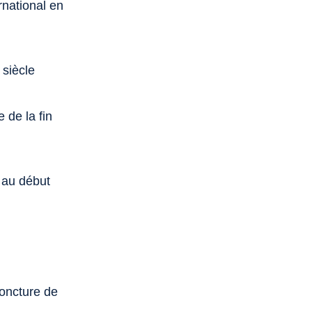
rnational en
 siècle
 de la fin
e au début
joncture de