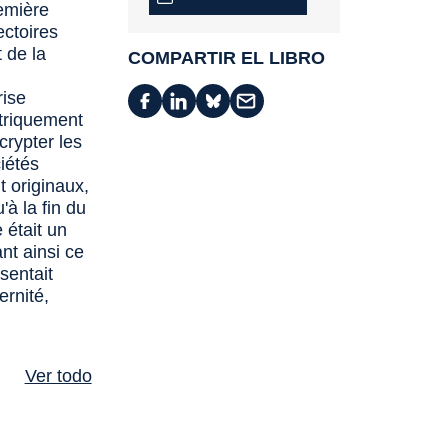
remière
ectoires
 de la
COMPARTIR EL LIBRO
rise
triquement
crypter les
iétés
t originaux,
à la fin du
 était un
nt ainsi ce
sentait
ernité,
Ver todo