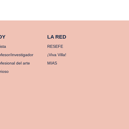
OY
LA RED
ista
RESEFE
ofesor/investigador
¡Viva Villa!
fesional del arte
MIAS
rioso