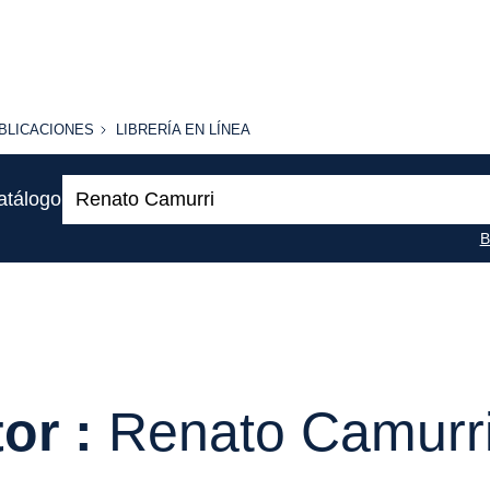
BLICACIONES
LIBRERÍA
BLICACIONES
LIBRERÍA EN LÍNEA
EN
LÍNEA
Buscar:
atálogo
B
or :
Renato Camurr