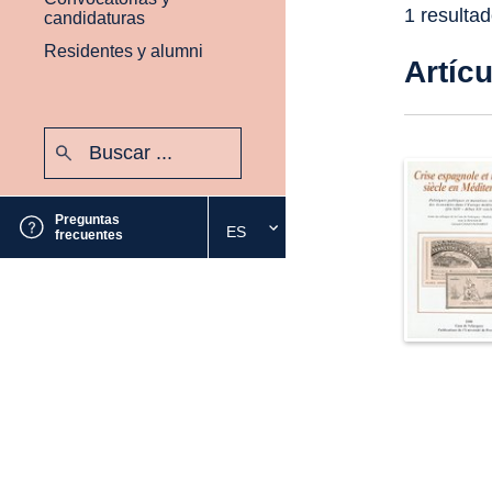
1 resulta
candidaturas
Residentes y alumni
Artíc
Buscar:
Enviar
Preguntas
ES
Seleccione
frecuentes
el
idioma
deseado