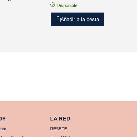
Disponible
Añadir a la cesta
OY
LA RED
ista
RESEFE