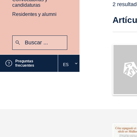
2 resulta
candidaturas
Residentes y alumni
Artíc
Buscar:
Enviar
Preguntas
ES
Seleccione
frecuentes
el
idioma
deseado