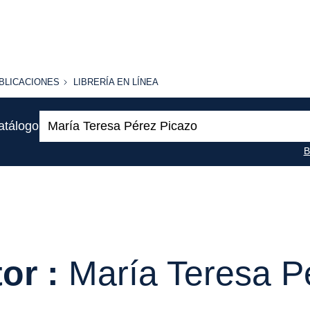
BLICACIONES
LIBRERÍA
BLICACIONES
LIBRERÍA EN LÍNEA
EN
LÍNEA
Buscar:
atálogo
B
or :
María Teresa P