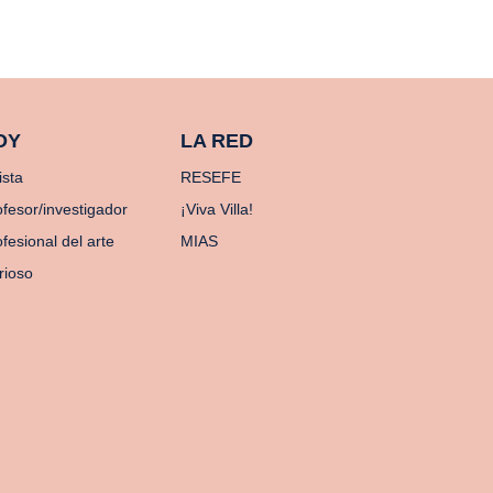
OY
LA RED
ista
RESEFE
ofesor/investigador
¡Viva Villa!
fesional del arte
MIAS
rioso