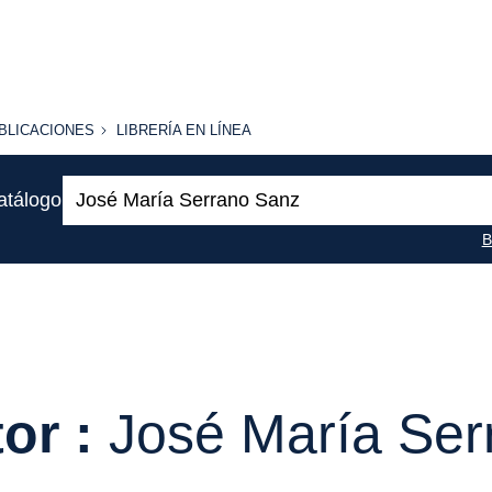
BLICACIONES
LIBRERÍA
BLICACIONES
LIBRERÍA EN LÍNEA
EN
LÍNEA
Buscar:
atálogo
B
or :
José María Ser