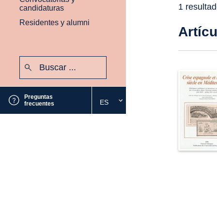
1 resulta
candidaturas
Residentes y alumni
Artíc
Buscar:
Enviar
Preguntas
ES
Seleccione
frecuentes
el
idioma
deseado