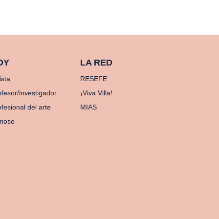
OY
LA RED
ista
RESEFE
ofesor/investigador
¡Viva Villa!
fesional del arte
MIAS
rioso