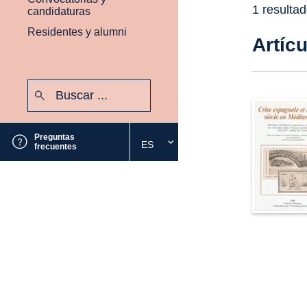
1 resulta
candidaturas
Residentes y alumni
Artíc
Buscar:
Enviar
Preguntas
ES
Seleccione
frecuentes
el
idioma
deseado