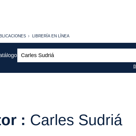
BLICACIONES
LIBRERÍA
BLICACIONES
LIBRERÍA EN LÍNEA
EN
LÍNEA
Buscar:
atálogo
B
or :
Carles Sudriá