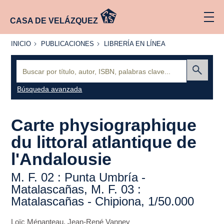
CASA DE VELÁZQUEZ
INICIO
PUBLICACIONES
LIBRERÍA
INICIO
PUBLICACIONES
LIBRERÍA EN LÍNEA
EN
LÍNEA
Buscar:
Enviar
Búsqueda avanzada
Carte physiographique
du littoral atlantique de
l'Andalousie
M. F. 02 : Punta Umbría -
Matalascañas, M. F. 03 :
Matalascañas - Chipiona, 1/50.000
Loïc Ménanteau
,
Jean-René Vanney