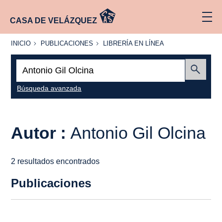
CASA DE VELÁZQUEZ
INICIO
PUBLICACIONES
LIBRERÍA
INICIO
PUBLICACIONES
LIBRERÍA EN LÍNEA
EN
LÍNEA
Buscar:
Enviar
Búsqueda avanzada
Autor :
Antonio Gil Olcina
2 resultados encontrados
Publicaciones