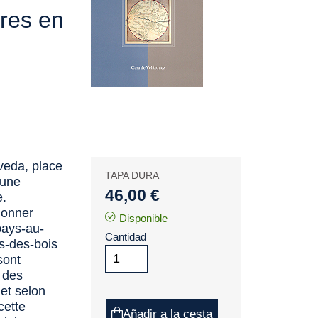
ires en
veda, place
TAPA DURA
 une
46,00 €
e.
 donner
Disponible
pays-au-
Cantidad
s-des-bois
sont
 des
et selon
cette
Añadir a la cesta