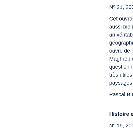
Nº 21, 20
Cet ouvra
aussi bien
un vérita
géographie
ouvre de 
Maghreb e
questionn
très utile
paysages 
Pascal Bu
Histoire 
N° 19, 20