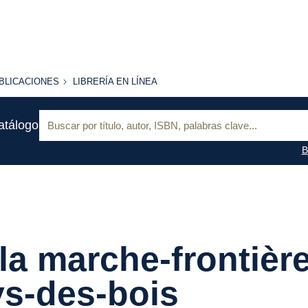
BLICACIONES
LIBRERÍA
BLICACIONES
LIBRERÍA EN LÍNEA
EN
LÍNEA
Buscar:
atálogo
B
la marche-frontièr
s-des-bois