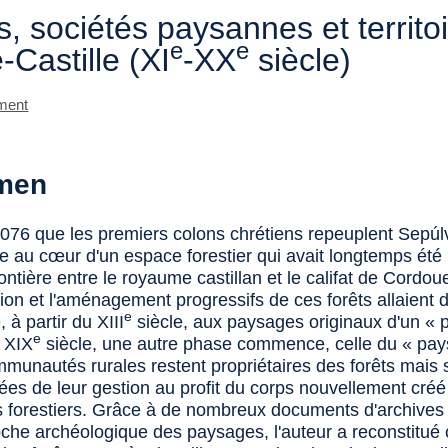
s, sociétés paysannes et territo
e
e
e-Castille (XI
-XX
siècle)
ment
men
1076 que les premiers colons chrétiens repeuplent Sepúl
ée au cœur d'un espace forestier qui avait longtemps été
ntière entre le royaume castillan et le califat de Cordou
tion et l'aménagement progressifs de ces forêts allaient
e
 à partir du XIII
siècle, aux paysages originaux d'un « 
e
u XIX
siècle, une autre phase commence, celle du « pay
mmunautés rurales restent propriétaires des forêts mais 
es de leur gestion au profit du corps nouvellement créé
s forestiers. Grâce à de nombreux documents d'archives 
che archéologique des paysages, l'auteur a reconstitué 