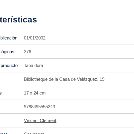
terísticas
blicación
01/01/2002
páginas
376
 producto
Tapa dura
Bibliothèque de la Casa de Velázquez, 19
s
17 x 24 cm
9788495555243
Vincent Clément