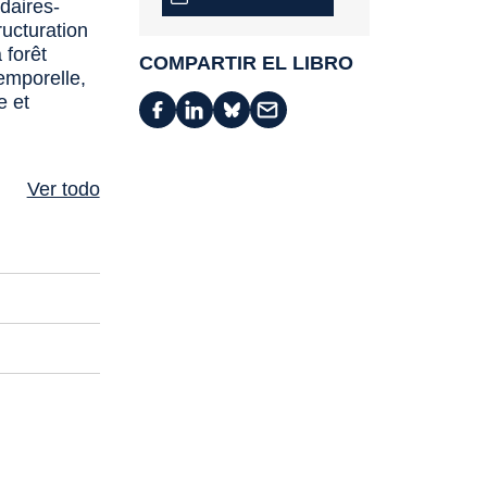
idaires-
ructuration
 forêt
COMPARTIR EL LIBRO
emporelle,
e et
Ver todo