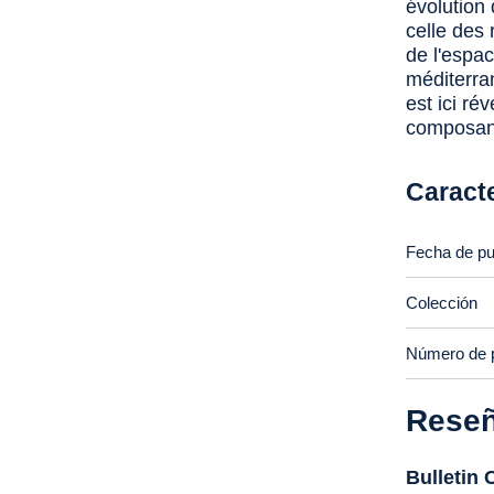
évolution 
celle des 
de l'espac
méditerra
est ici ré
composante
Caracte
Fecha de pu
Colección
Número de 
Rese
Bulletin 