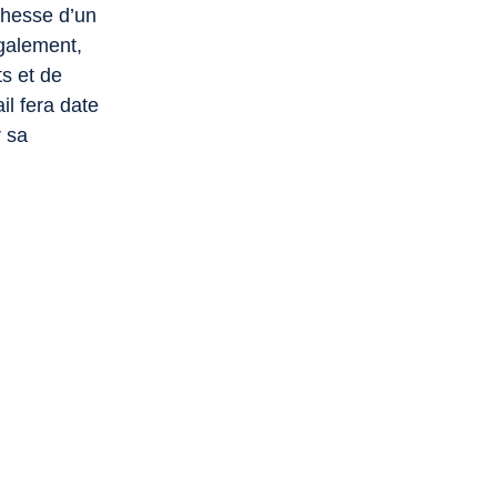
ichesse d’un
également,
s et de
il fera date
r sa