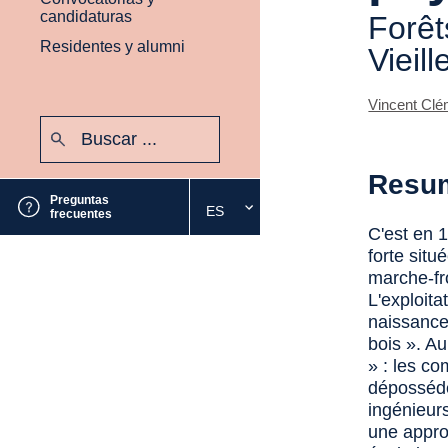
candidaturas
Forêt
Residentes y alumni
Vieill
Vincent Clé
Buscar:
Enviar
Resu
Preguntas
ES
Seleccione
frecuentes
C'est en 
el
forte situ
idioma
marche-fro
deseado
L'exploita
naissance,
bois ». A
» : les co
dépossédé
ingénieur
une appro