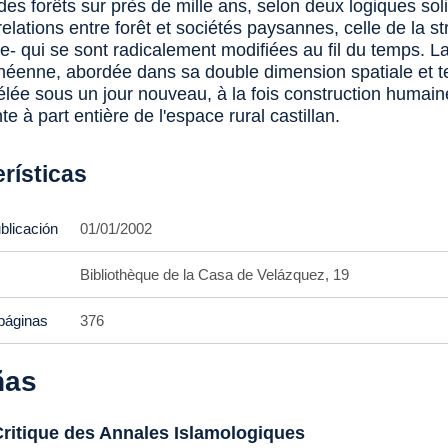
des forêts sur près de mille ans, selon deux logiques sol
relations entre forêt et sociétés paysannes, celle de la st
e- qui se sont radicalement modifiées au fil du temps. La
néenne, abordée dans sa double dimension spatiale et t
vélée sous un jour nouveau, à la fois construction humain
 à part entière de l'espace rural castillan.
rísticas
blicación
01/01/2002
Bibliothèque de la Casa de Velázquez, 19
páginas
376
ñas
Critique des Annales Islamologiques