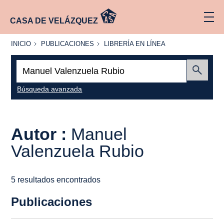
CASA DE VELÁZQUEZ
INICIO
PUBLICACIONES
LIBRERÍA
INICIO
PUBLICACIONES
LIBRERÍA EN LÍNEA
EN
LÍNEA
Buscar:
Enviar
Búsqueda avanzada
Autor :
Manuel
Valenzuela Rubio
5 resultados encontrados
Publicaciones