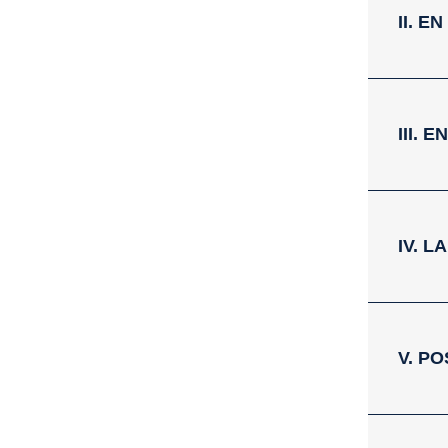
II. 
III.
IV. 
V. P