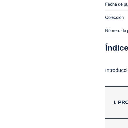
Fecha de pu
Colección
Número de 
Índic
Introducc
I. P