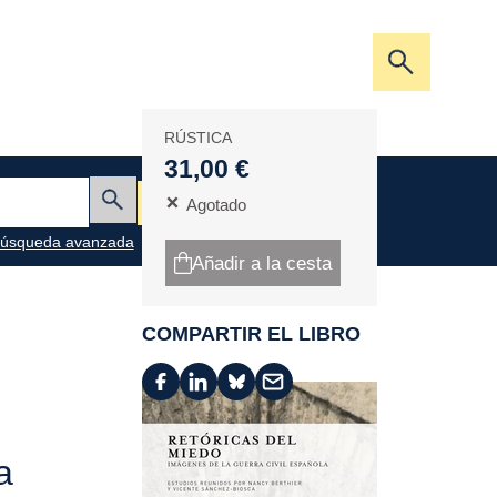
Abrir/cerra
la
barra
RÚSTICA
de
31,00 €
búsqueda
Mi cesta
Agotado
Enviar
úsqueda avanzada
Añadir a la cesta
COMPARTIR EL LIBRO
a