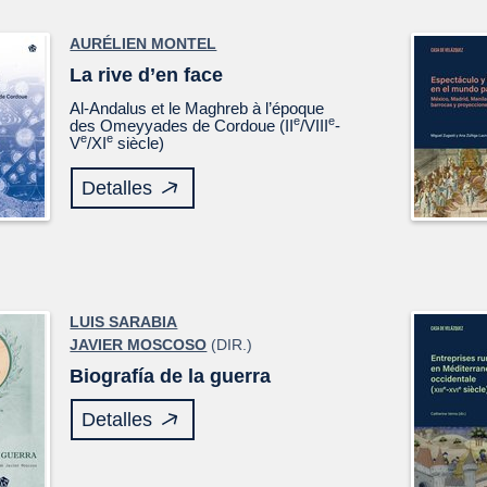
AURÉLIEN MONTEL
La rive d’en face
Al-Andalus et le Maghreb à l’époque
e
e
des Omeyyades de Cordoue (II
/VIII
-
e
e
V
/XI
siècle)
Detalles
LUIS SARABIA
JAVIER MOSCOSO
(DIR.)
Biografía de la guerra
Detalles