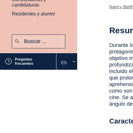
candidaturas
Nancy Berth
Residentes y alumni
Resu
Buscar:
Enviar
Durante l
protagonis
objetivo m
Preguntas
ES
Seleccione
frecuentes
profundiz
el
incluido e
idioma
que prolon
deseado
aprehensi
como son l
cine. Se 
ángulo de
Caracte