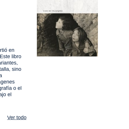
rtió en
Este libro
riantes,
alla, sino
a
mágenes
grafía o el
ajo el
Ver todo