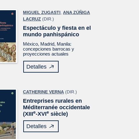
MIGUEL ZUGASTI
,
ANA ZÚÑIGA
LACRUZ
(DIR.)
Espectáculo y fiesta en el
mundo panhispánico
México, Madrid, Manila:
concepciones barrocas y
proyecciones actuales
Detalles
CATHERINE VERNA
(DIR.)
Entreprises rurales en
Méditerranée occidentale
e
e
(XIII
-XVI
siècle)
Detalles