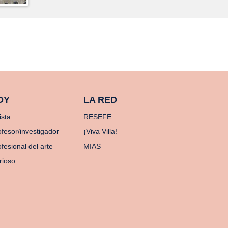
OY
LA RED
ista
RESEFE
ofesor/investigador
¡Viva Villa!
fesional del arte
MIAS
rioso