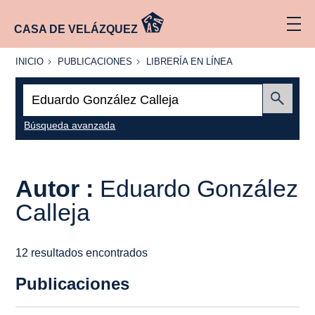
CASA DE VELÁZQUEZ
INICIO
PUBLICACIONES
LIBRERÍA
INICIO
PUBLICACIONES
LIBRERÍA EN LÍNEA
EN
LÍNEA
Buscar:
Enviar
Búsqueda avanzada
Autor :
Eduardo González
Calleja
12 resultados encontrados
Publicaciones