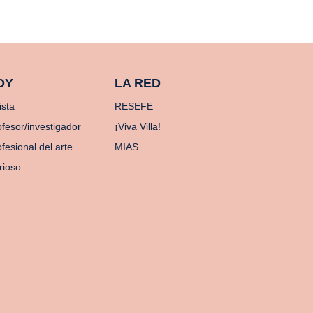
OY
LA RED
ista
RESEFE
ofesor/investigador
¡Viva Villa!
fesional del arte
MIAS
rioso