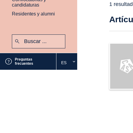
1 resulta
candidaturas
Residentes y alumni
Artíc
Buscar:
Enviar
Preguntas
ES
Seleccione
frecuentes
el
idioma
deseado