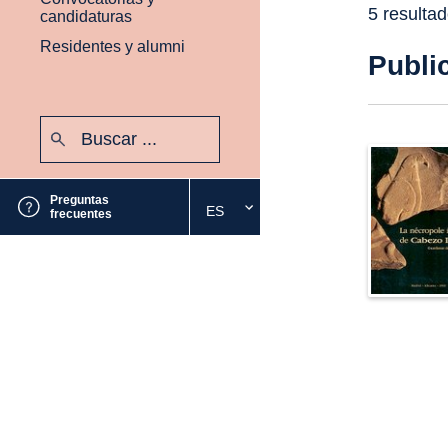
5 resulta
candidaturas
Residentes y alumni
Publi
Buscar:
Enviar
Preguntas
ES
Seleccione
frecuentes
el
idioma
deseado