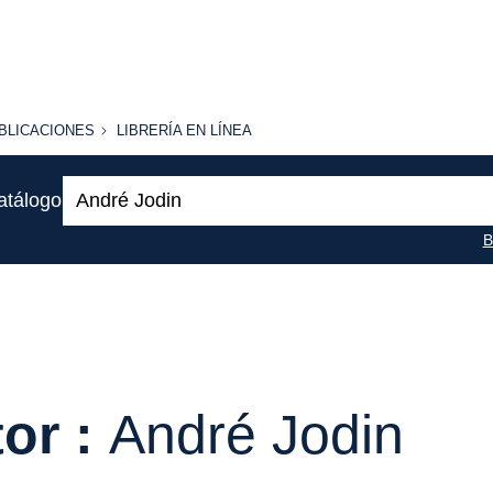
BLICACIONES
LIBRERÍA
BLICACIONES
LIBRERÍA EN LÍNEA
EN
LÍNEA
Buscar:
atálogo
B
or :
André Jodin