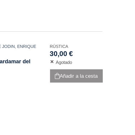
 JODIN
,
ENRIQUE
RÚSTICA
30,00 €
uardamar del
Agotado
Añadir a la cesta