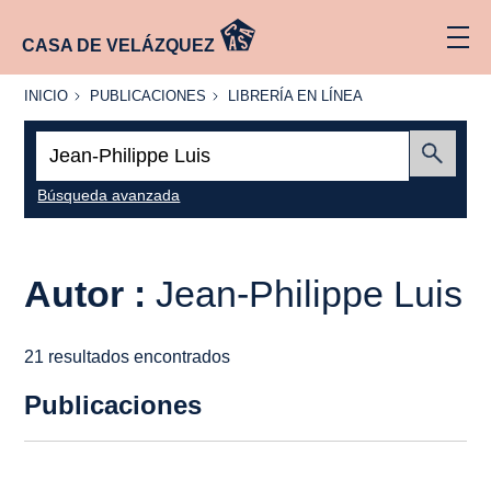
CASA DE VELÁZQUEZ
INICIO
PUBLICACIONES
LIBRERÍA
INICIO
PUBLICACIONES
LIBRERÍA EN LÍNEA
EN
LÍNEA
Buscar:
Enviar
Búsqueda avanzada
Autor :
Jean-Philippe Luis
21 resultados encontrados
Publicaciones