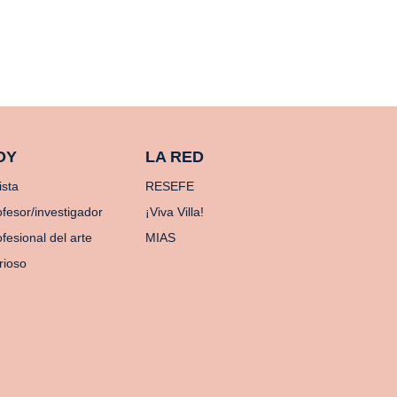
OY
LA RED
ista
RESEFE
ofesor/investigador
¡Viva Villa!
fesional del arte
MIAS
rioso