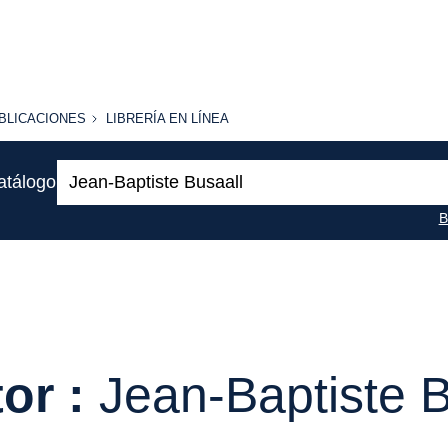
BLICACIONES
LIBRERÍA
BLICACIONES
LIBRERÍA EN LÍNEA
EN
LÍNEA
Buscar:
atálogo
B
or :
Jean-Baptiste B