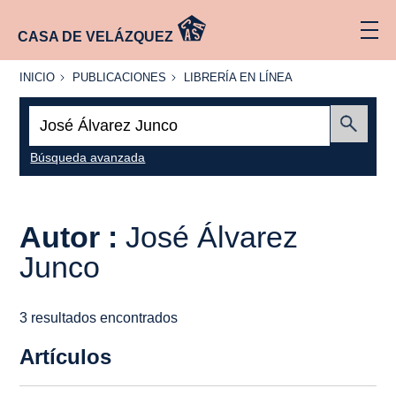
CASA DE VELÁZQUEZ
INICIO
PUBLICACIONES
LIBRERÍA
INICIO
PUBLICACIONES
LIBRERÍA EN LÍNEA
EN
LÍNEA
Buscar:
Enviar
Búsqueda avanzada
Autor :
José Álvarez
Junco
3 resultados encontrados
Artículos