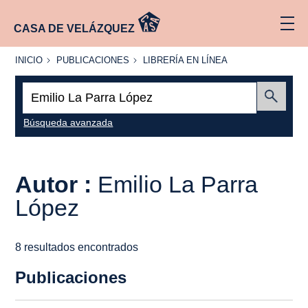
CASA DE VELÁZQUEZ
INICIO
PUBLICACIONES
LIBRERÍA
INICIO
PUBLICACIONES
LIBRERÍA EN LÍNEA
EN
LÍNEA
Buscar:
Enviar
Búsqueda avanzada
Autor :
Emilio La Parra
López
8 resultados encontrados
Publicaciones