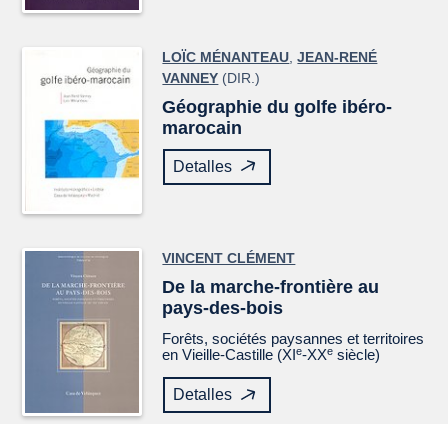
LOÏC MÉNANTEAU
,
JEAN-RENÉ
VANNEY
(DIR.)
Géographie du golfe ibéro-
marocain
Detalles
VINCENT CLÉMENT
De la marche-frontière au
pays-des-bois
Forêts, sociétés paysannes et territoires
e
e
en Vieille-Castille (XI
-XX
siècle)
Detalles