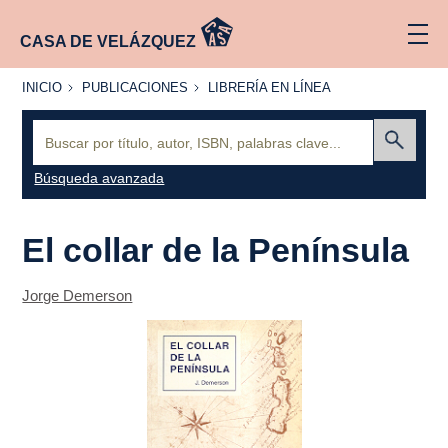
CASA DE VELÁZQUEZ
INICIO
PUBLICACIONES
LIBRERÍA
INICIO
PUBLICACIONES
LIBRERÍA EN LÍNEA
EN
LÍNEA
Buscar:
Enviar
Búsqueda avanzada
El collar de la Península
Jorge Demerson